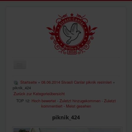
Navigation
an/aus
ÜBERUNS
Startseite
»
08.06.2014 Sivasli Canlar piknik resimleri
»
piknik_424
AKTUELLES
Zurück zur Kategorieübersicht
BILDER
TOP 12:
Hoch bewertet
-
Zuletzt hinzugekommen
-
Zuletzt
kommentiert
-
Meist gesehen
VIDEOS
piknik_424
IMPRESSUM
DATENSCHUTZ