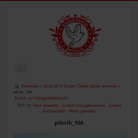
Navigation
an/aus
ÜBERUNS
Startseite
»
08.06.2014 Sivasli Canlar piknik resimleri
»
piknik_166
AKTUELLES
Zurück zur Kategorieübersicht
BILDER
TOP 12:
Hoch bewertet
-
Zuletzt hinzugekommen
-
Zuletzt
kommentiert
-
Meist gesehen
VIDEOS
piknik_166
IMPRESSUM
DATENSCHUTZ