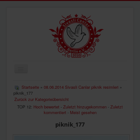
Navigation
an/aus
ÜBERUNS
Startseite
»
08.06.2014 Sivasli Canlar piknik resimleri
»
piknik_177
AKTUELLES
Zurück zur Kategorieübersicht
BILDER
TOP 12:
Hoch bewertet
-
Zuletzt hinzugekommen
-
Zuletzt
kommentiert
-
Meist gesehen
VIDEOS
piknik_177
IMPRESSUM
DATENSCHUTZ