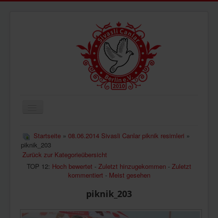
Navigation
an/aus
ÜBERUNS
Startseite
»
08.06.2014 Sivasli Canlar piknik resimleri
»
piknik_203
AKTUELLES
Zurück zur Kategorieübersicht
BILDER
TOP 12:
Hoch bewertet
-
Zuletzt hinzugekommen
-
Zuletzt
kommentiert
-
Meist gesehen
VIDEOS
piknik_203
IMPRESSUM
DATENSCHUTZ