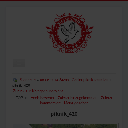
Navigation
an/aus
ÜBERUNS
Startseite
»
08.06.2014 Sivasli Canlar piknik resimleri
»
piknik_420
AKTUELLES
Zurück zur Kategorieübersicht
BILDER
TOP 12:
Hoch bewertet
-
Zuletzt hinzugekommen
-
Zuletzt
kommentiert
-
Meist gesehen
VIDEOS
piknik_420
IMPRESSUM
DATENSCHUTZ