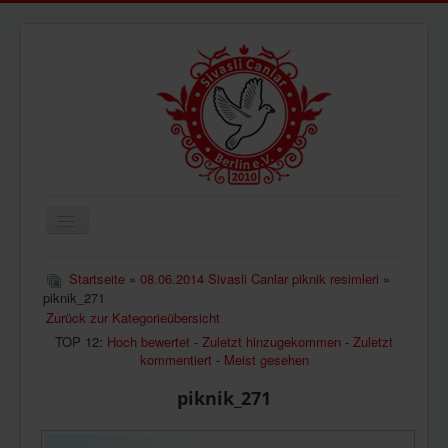
Navigation
an/aus
ÜBERUNS
Startseite
»
08.06.2014 Sivasli Canlar piknik resimleri
»
piknik_271
AKTUELLES
Zurück zur Kategorieübersicht
BILDER
TOP 12:
Hoch bewertet
-
Zuletzt hinzugekommen
-
Zuletzt
kommentiert
-
Meist gesehen
VIDEOS
piknik_271
IMPRESSUM
DATENSCHUTZ