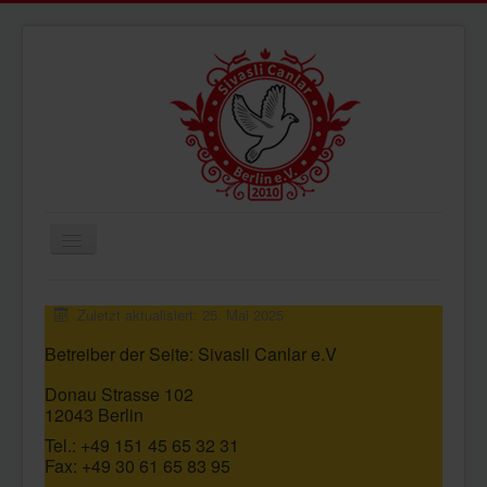
Navigation
an/aus
ÜBERUNS
Zuletzt aktualisiert: 25. Mai 2025
AKTUELLES
Betreiber der Seite: Sivasli Canlar e.V
BILDER
Donau Strasse 102
VIDEOS
12043 Berlin
IMPRESSUM
Tel.: +49 151 45 65 32 31
Fax: +49 30 61 65 83 95
DATENSCHUTZ