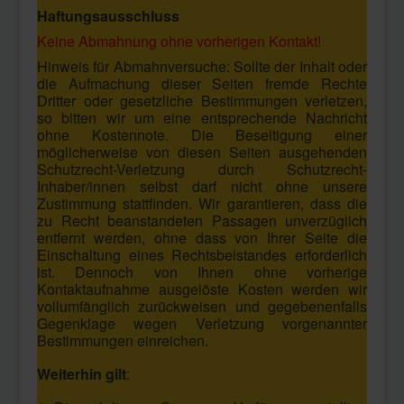
Haftungsausschluss
KONTAKT
Keine Abmahnung ohne vorherigen Kontakt!
Hinweis für Abmahnversuche: Sollte der Inhalt oder
die Aufmachung dieser Seiten fremde Rechte
Dritter oder gesetzliche Bestimmungen verletzen,
so bitten wir um eine entsprechende Nachricht
ohne Kostennote. Die Beseitigung einer
möglicherweise von diesen Seiten ausgehenden
Schutzrecht-Verletzung durch Schutzrecht-
Inhaber/innen selbst darf nicht ohne unsere
Zustimmung stattfinden. Wir garantieren, dass die
zu Recht beanstandeten Passagen unverzüglich
entfernt werden, ohne dass von Ihrer Seite die
Einschaltung eines Rechtsbeistandes erforderlich
ist. Dennoch von Ihnen ohne vorherige
Kontaktaufnahme ausgelöste Kosten werden wir
vollumfänglich zurückweisen und gegebenenfalls
Gegenklage wegen Verletzung vorgenannter
Bestimmungen einreichen.
Weiterhin gilt
: