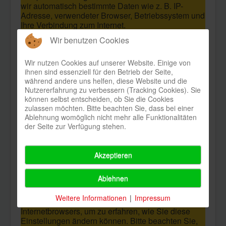
wir automatisch bestimmte Daten wie z. B. IP-
Adresse, verwendeter Browser, Betriebssystem und
Ihre Verbindung zum Internet.
Cookies können nicht verwendet werden, um
Wir benutzen Cookies
Programme zu starten oder Viren auf einen
Computer zu übertragen. Anhand der in Cookies
Wir nutzen Cookies auf unserer Website. Einige von
enthaltenen Informationen können wir Ihnen die
ihnen sind essenziell für den Betrieb der Seite,
Navigation erleichtern und die korrekte Anzeige
während andere uns helfen, diese Website und die
unserer Webseiten ermöglichen.
Nutzererfahrung zu verbessern (Tracking Cookies). Sie
können selbst entscheiden, ob Sie die Cookies
In keinem Fall werden die von uns erfassten Daten
zulassen möchten. Bitte beachten Sie, dass bei einer
an Dritte weitergegeben oder ohne Ihre
Ablehnung womöglich nicht mehr alle Funktionalitäten
Einwilligung eine Verknüpfung mit
der Seite zur Verfügung stehen.
personenbezogenen Daten hergestellt.
Natürlich können Sie unsere Website grundsätzlich
auch ohne Cookies betrachten. Internet-Browser
Akzeptieren
sind regelmäßig so eingestellt, dass sie Cookies
akzeptieren. Im Allgemeinen können Sie die
Ablehnen
Verwendung von Cookies jederzeit über die
Einstellungen Ihres Browsers deaktivieren. Bitte
Weitere Informationen
|
Impressum
verwenden Sie die Hilfefunktionen Ihres
Internetbrowsers, um zu erfahren, wie Sie diese
Einstellungen ändern können. Bitte beachten Sie,