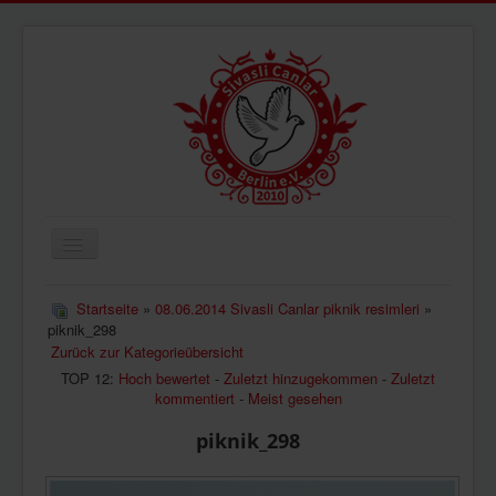
Navigation
an/aus
ÜBERUNS
Startseite
»
08.06.2014 Sivasli Canlar piknik resimleri
»
piknik_298
AKTUELLES
Zurück zur Kategorieübersicht
BILDER
TOP 12:
Hoch bewertet
-
Zuletzt hinzugekommen
-
Zuletzt
kommentiert
-
Meist gesehen
VIDEOS
piknik_298
IMPRESSUM
DATENSCHUTZ