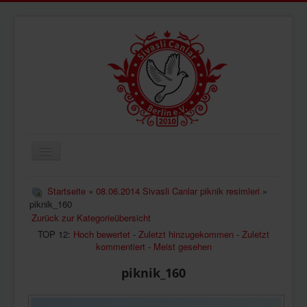
Navigation
an/aus
ÜBERUNS
Startseite
»
08.06.2014 Sivasli Canlar piknik resimleri
»
piknik_160
AKTUELLES
Zurück zur Kategorieübersicht
BILDER
TOP 12:
Hoch bewertet
-
Zuletzt hinzugekommen
-
Zuletzt
kommentiert
-
Meist gesehen
VIDEOS
piknik_160
IMPRESSUM
DATENSCHUTZ