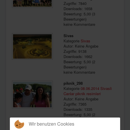
Zugriffe: 7840
Downloads: 1658
Bewertung: 5,00 (3
Bewertungen)
keine Kommentare
Sivas
Kategorie
Sivas
Autor: Keine Angabe
Zugriffe: 9138
Downloads: 1662
Bewertung: 5,00 (2
Bewertungen)
keine Kommentare
piknik_298
Kategorie
08.06.2014 Sivasli
Canlar piknik resimleri
Autor: Keine Angabe
Zugriffe: 7365
Downloads: 1335
Bewertung: 5,00 (2
Bewertungen)
Wir benutzen Cookies
keine Kommentare