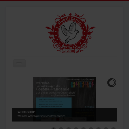
Navigation
an/aus
ÜBERUNS
AKTUELLES
BILDER
VIDEOS
WORKSHOP
IMPRESSUM
Wir bieten Workshops zu verschiedenen Themen.
DATENSCHUTZ