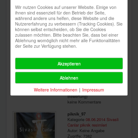
Sivas
Wir nutzen Cookies auf unserer Website. Einige von
Kategorie
Sivas
ihnen sind essenziell für den Betrieb der Seite,
Autor: Keine Angabe
während andere uns helfen, diese Website und die
Zugriffe: 8699
Nutzererfahrung zu verbessern (Tracking Cookies). Sie
Downloads: 1654
können selbst entscheiden, ob Sie die Cookies
Bewertung: 5,00 (1
zulassen möchten. Bitte beachten Sie, dass bei einer
Bewertung)
Ablehnung womöglich nicht mehr alle Funktionalitäten
keine Kommentare
der Seite zur Verfügung stehen.
piknik_7
Kategorie
08.06.2014 Sivasli
Akzeptieren
Canlar piknik resimleri
Autor: Keine Angabe
Ablehnen
Zugriffe: 7148
Downloads: 1277
Weitere Informationen
|
Impressum
Bewertung: 5,00 (1
Bewertung)
keine Kommentare
piknik_97
Kategorie
08.06.2014 Sivasli
Canlar piknik resimleri
Autor: Keine Angabe
Zugriffe: 7382