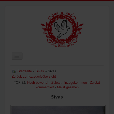
Navigation
an/aus
ÜBERUNS
Startseite
»
Sivas
» Sivas
Zurück zur Kategorieübersicht
AKTUELLES
TOP 12:
Hoch bewertet
-
Zuletzt hinzugekommen
-
Zuletzt
BILDER
kommentiert
-
Meist gesehen
VIDEOS
Sivas
IMPRESSUM
DATENSCHUTZ