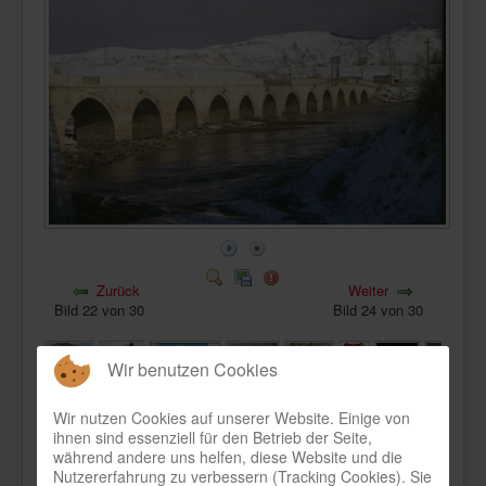
KONTAKT
Zurück
Weiter
Bild 22 von 30
Bild 24 von 30
Wir benutzen Cookies
Wir nutzen Cookies auf unserer Website. Einige von
ihnen sind essenziell für den Betrieb der Seite,
Bild-Informationen
während andere uns helfen, diese Website und die
Nutzererfahrung zu verbessern (Tracking Cookies). Sie