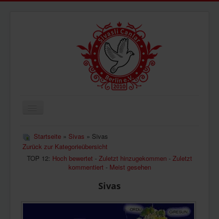
Navigation
an/aus
ÜBERUNS
Startseite
»
Sivas
» Sivas
Zurück zur Kategorieübersicht
AKTUELLES
TOP 12:
Hoch bewertet
-
Zuletzt hinzugekommen
-
Zuletzt
BILDER
kommentiert
-
Meist gesehen
VIDEOS
Sivas
IMPRESSUM
DATENSCHUTZ