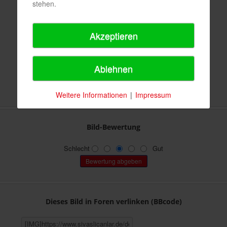
8470
stehen.
1603
Akzeptieren
Keine
92,85 KB (400 x 244 px)
Ablehnen
Keine Angabe
45,65 KB (615 x 376 px)
Weitere Informationen
|
Impressum
Bild-Bewertung
Schlecht
Gut
Dieses Bild in Foren verlinken (BBcode)