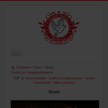
Navigation
an/aus
ÜBERUNS
Startseite
»
Sivas
» Sivas
Zurück zur Kategorieübersicht
AKTUELLES
TOP 12:
Hoch bewertet
-
Zuletzt hinzugekommen
-
Zuletzt
BILDER
kommentiert
-
Meist gesehen
VIDEOS
Sivas
IMPRESSUM
DATENSCHUTZ