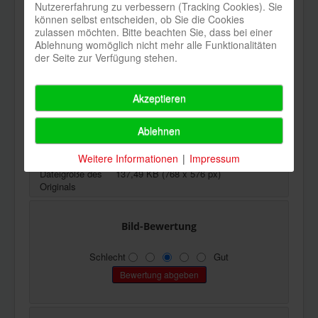
Nutzererfahrung zu verbessern (Tracking Cookies). Sie
können selbst entscheiden, ob Sie die Cookies
Datum
Samstag, 13. Juli 2013
zulassen möchten. Bitte beachten Sie, dass bei einer
Ablehnung womöglich nicht mehr alle Funktionalitäten
Zugriffe
8580
der Seite zur Verfügung stehen.
Downloads
1975
Akzeptieren
Bewertung
Keine
Dateigröße
111,68 KB (400 x 300 px)
Ablehnen
Autor
Keine Angabe
Weitere Informationen
|
Impressum
Dateigröße des
137,49 KB (768 x 576 px)
Originals
Bild-Bewertung
Schlecht
Gut