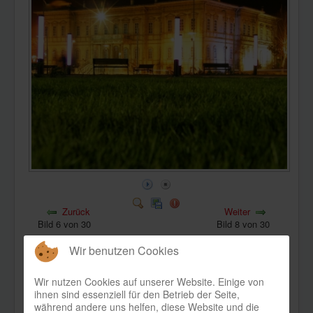
KONTAKT
Zurück
Weiter
Bild 6 von 30
Bild 8 von 30
Wir benutzen Cookies
Wir nutzen Cookies auf unserer Website. Einige von
ihnen sind essenziell für den Betrieb der Seite,
während andere uns helfen, diese Website und die
Bild-Informationen