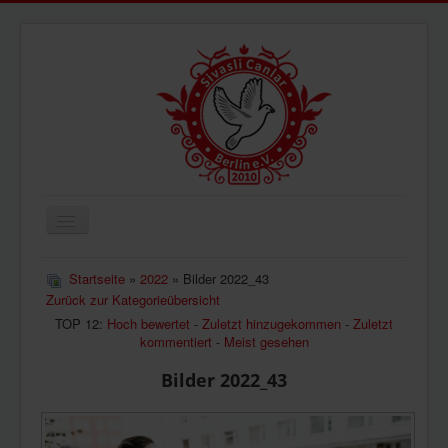
Navigation
an/aus
ÜBERUNS
Startseite
»
2022
» Bilder 2022_43
Zurück zur Kategorieübersicht
AKTUELLES
TOP 12:
Hoch bewertet
-
Zuletzt hinzugekommen
-
Zuletzt
BILDER
kommentiert
-
Meist gesehen
VIDEOS
Bilder 2022_43
IMPRESSUM
DATENSCHUTZ