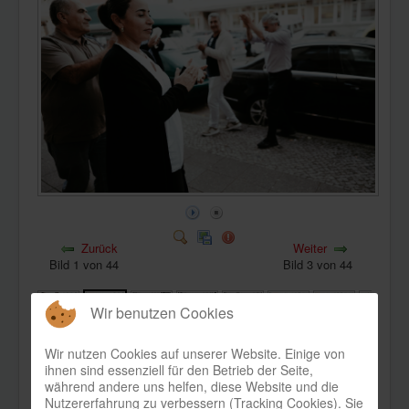
KONTAKT
Zurück
Weiter
Bild 1 von 44
Bild 3 von 44
Wir benutzen Cookies
Wir nutzen Cookies auf unserer Website. Einige von
ihnen sind essenziell für den Betrieb der Seite,
Bild-Informationen
während andere uns helfen, diese Website und die
Nutzererfahrung zu verbessern (Tracking Cookies). Sie