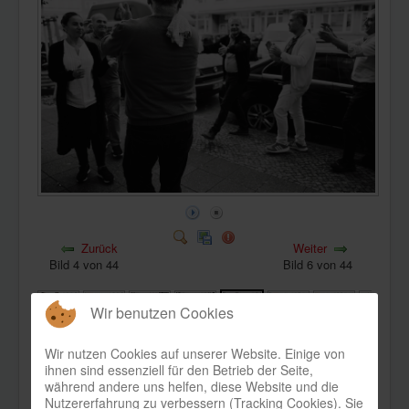
KONTAKT
Zurück
Weiter
Bild 4 von 44
Bild 6 von 44
Wir benutzen Cookies
Wir nutzen Cookies auf unserer Website. Einige von
ihnen sind essenziell für den Betrieb der Seite,
Bild-Informationen
während andere uns helfen, diese Website und die
Nutzererfahrung zu verbessern (Tracking Cookies). Sie