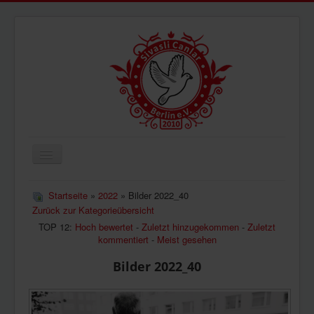
Navigation
an/aus
ÜBERUNS
Startseite
»
2022
» Bilder 2022_40
Zurück zur Kategorieübersicht
AKTUELLES
TOP 12:
Hoch bewertet
-
Zuletzt hinzugekommen
-
Zuletzt
BILDER
kommentiert
-
Meist gesehen
VIDEOS
Bilder 2022_40
IMPRESSUM
DATENSCHUTZ